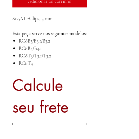
Adicionar ao carrinho
81256 C-Clips, 5 mm
Esta peça serve nos seguintes modelos:
RC8B3/B3.1/B3.2
RC8B4/B4.1
RC8T3/T3.1/T3.2
RC8T4
Calcule
seu frete
Calcular