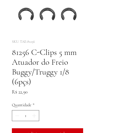
SKU: TAE-81256
81256 C-Clips 5 mm
Atuador do Freio
Buggy/Truggy 1/8
(6pçs)
Preço
R$ 22,90
Quantidade
*