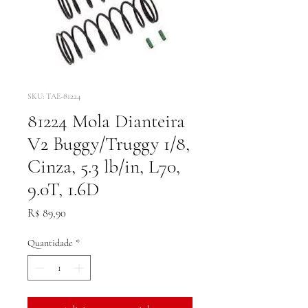
SKU: TAE-81224
81224 Mola Dianteira
V2 Buggy/Truggy 1/8,
Cinza, 5.3 lb/in, L70,
9.0T, 1.6D
Preço
R$ 89,90
Quantidade
*