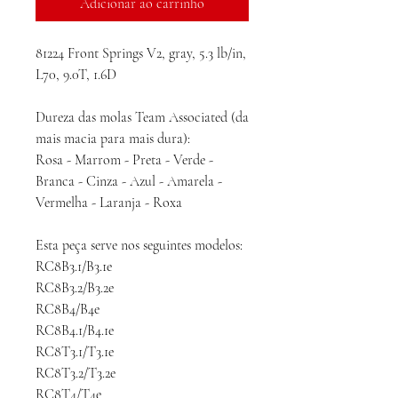
Adicionar ao carrinho
81224 Front Springs V2, gray, 5.3 lb/in,
L70, 9.0T, 1.6D
Dureza das molas Team Associated (da
mais macia para mais dura):
Rosa - Marrom - Preta - Verde -
Branca - Cinza - Azul - Amarela -
Vermelha - Laranja - Roxa
Esta peça serve nos seguintes modelos:
RC8B3.1/B3.1e
RC8B3.2/B3.2e
RC8B4/B4e
RC8B4.1/B4.1e
RC8T3.1/T3.1e
RC8T3.2/T3.2e
RC8T4/T4e