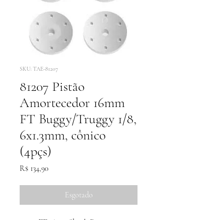
SKU: TAE-81207
81207 Pistão
Amortecedor 16mm
FT Buggy/Truggy 1/8,
6x1.3mm, cônico
(4pçs)
Preço
R$ 134,90
Esgotado