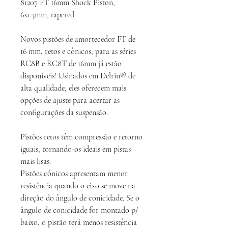
81207 FT 16mm Shock Piston,
6x1.3mm, tapered
Novos pistões de amortecedor FT de
16 mm, retos e cônicos, para as séries
RC8B e RC8T de 16mm já estão
disponíveis! Usinados em Delrin® de
alta qualidade, eles oferecem mais
opções de ajuste para acertar as
configurações da suspensão.
Pistões retos têm compressão e retorno
iguais, tornando-os ideais em pistas
mais lisas.
Pistões cônicos apresentam menor
resistência quando o eixo se move na
direção do ângulo de conicidade. Se o
ângulo de conicidade for montado p/
baixo, o pistão terá menos resistência