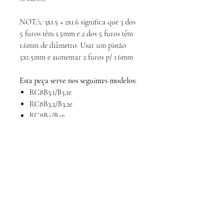
NOTA: 3x1.5 + 2x1.6 significa que 3 dos
5 furos têm 1.5mm e 2 dos 5 furos têm
1.6mm de diâmetro. Usar um pistão
5x1.5mm e aumentar 2 furos p/ 1.6mm
Esta peça serve nos seguintes modelos:
RC8B3.1/B3.1e
RC8B3.2/B3.2e
RC8B4/B4e
RC8B4.1/B4.1e
RC8T3.1/T3.1e
RC8T3.2/T3.2e
RC8T4/T4e
Calcule