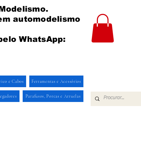
 Modelismo.
 em automodelismo
pelo WhatsApp:
rico e Cabos
Ferramentas e Acessórios
regadores
Parafusos, Porcas e Arruelas