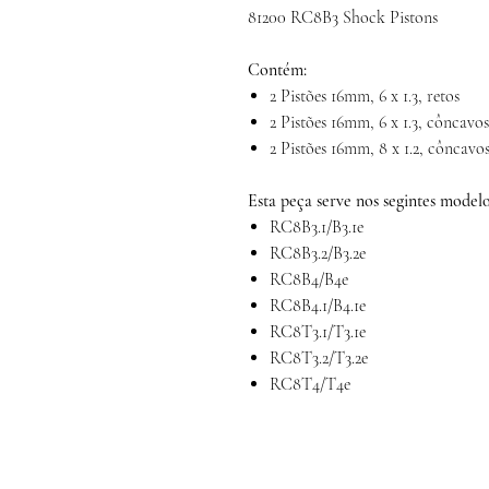
81200 RC8B3 Shock Pistons
Contém:
2 Pistões 16mm, 6 x 1.3, retos
2 Pistões 16mm, 6 x 1.3, côncavos
2 Pistões 16mm, 8 x 1.2, côncavo
Esta peça serve nos segintes modelo
RC8B3.1/B3.1e
RC8B3.2/B3.2e
RC8B4/B4e
RC8B4.1/B4.1e
RC8T3.1/T3.1e
RC8T3.2/T3.2e
RC8T4/T4e