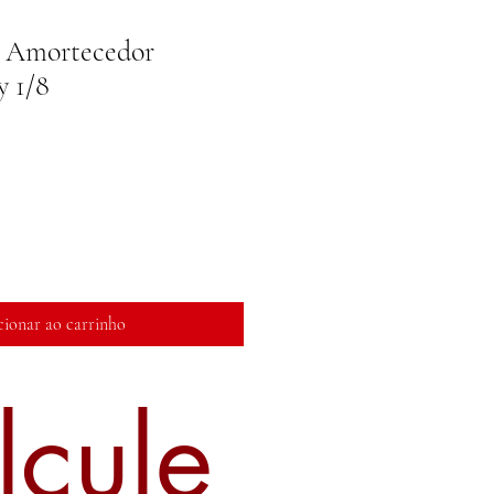
s Amortecedor
y 1/8
cionar ao carrinho
lcule