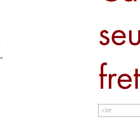
se
s
s:
fre