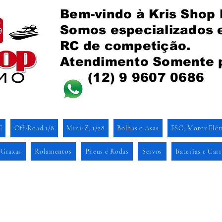
Bem-vindo à Kris Shop
Somos especializados
RC de competição.
Atendimento Somente 
(12) 9 9607 0686
E
Off-Road 1/8
Mini-Z, 1/28
Bolhas e Asas
ESC, Motor Elét
 Graxas
Rolamentos
Pneus e Rodas
Servos
Baterias e Car