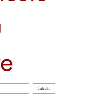
u
te
Calcular