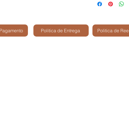
 Pagamento
Politica de Entrega
Politica de Re
Kris Shop Modelismo -
São José dos Cam