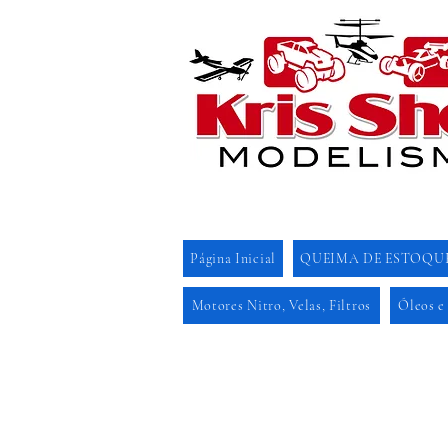
Página Inicial
QUEIMA DE ESTOQU
Motores Nitro, Velas, Filtros
Óleos e