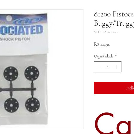
81200 Pistõe
Buggy/Trugg
SKU: TAE-81200
Preço
R$ 44,90
Quantidade
*
Adi
Ca