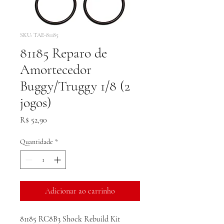
SKU: TAE-81185
81185 Reparo de
Amortecedor
Buggy/Truggy 1/8 (2
jogos)
Preço
R$ 52,90
Quantidade
*
Adicionar ao carrinho
81185 RC8B3 Shock Rebuild Kit