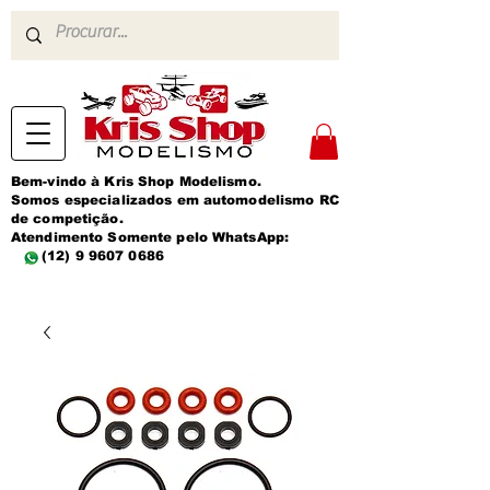
Bem-vindo à Kris Shop Modelismo.
Somos especializados em automodelismo RC
de competição.
Atendimento Somente pelo WhatsApp:
(12) 9 9607 0686