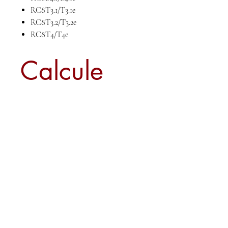
RC8T3.1/T3.1e
RC8T3.2/T3.2e
RC8T4/T4e
Calcule
seu frete
Calcular
Sobre nós