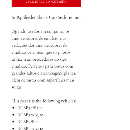
Adicionar ao carrinho
81184 Bleeder Shock Cap Seals, 16 mm
Quando usados ​​em conjunto, os
amortecedores de emulsão e as
vedações dos amortecedores de
emulsão permitem que os pilotos
utilizem amortecedores do tipo
emulsão. Perfeitos para pistas com
grandes saltos e aterrissagens planas,
além de pistas com superfícies mais
soltas.
This part fits the following vehicles:
RC8B3.1/B3.1e
RC8B3.2/B3.2e
RC8B4/B4e
RC8B4.1/B4.1e