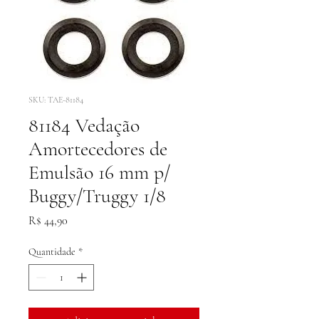
SKU: TAE-81184
81184 Vedação
Amortecedores de
Emulsão 16 mm p/
Buggy/Truggy 1/8
Preço
R$ 44,90
Quantidade
*