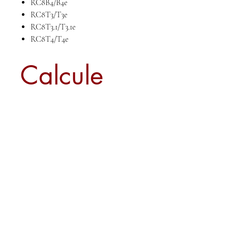
RC8B4/B4e
RC8T3/T3e
RC8T3.1/T3.1e
RC8T4/T4e
Calcule
seu frete
Calcular
Sobre nós