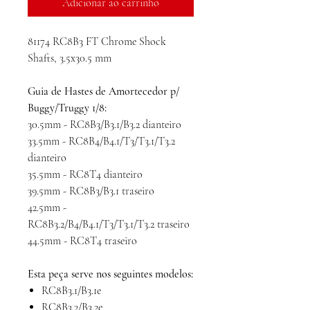
Adicionar ao carrinho
81174 RC8B3 FT Chrome Shock
Shafts, 3.5x30.5 mm
Guia de Hastes de Amortecedor p/
Buggy/Truggy 1/8:
30.5mm - RC8B3/B3.1/B3.2 dianteiro
33.5mm - RC8B4/B4.1/T3/T3.1/T3.2
dianteiro
35.5mm - RC8T4 dianteiro
39.5mm - RC8B3/B3.1 traseiro
42.5mm -
RC8B3.2/B4/B4.1/T3/T3.1/T3.2 traseiro
44.5mm - RC8T4 traseiro
Esta peça serve nos seguintes modelos:
RC8B3.1/B3.1e
RC8B3.2/B3.2e