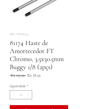
SKU: TAE-81174
81174 Haste de
Amortecedor FT
Chromo, 3.5x30.5mm
Buggy 1/8 (2pçs)
Preço
Preço
 R$ 157,90 
R$ 78,95
normal
promocional
Quantidade
*