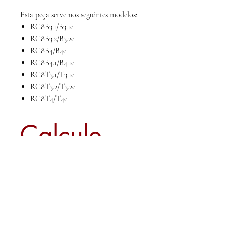
Esta peça serve nos seguintes modelos:
RC8B3.1/B3.1e
RC8B3.2/B3.2e
RC8B4/B4e
RC8B4.1/B4.1e
RC8T3.1/T3.1e
RC8T3.2/T3.2e
RC8T4/T4e
Calcule
seu frete
Calcular