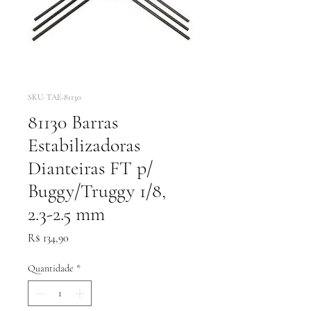
SKU: TAE-81130
81130 Barras
Estabilizadoras
Dianteiras FT p/
Buggy/Truggy 1/8,
2.3-2.5 mm
Preço
R$ 134,90
Quantidade
*