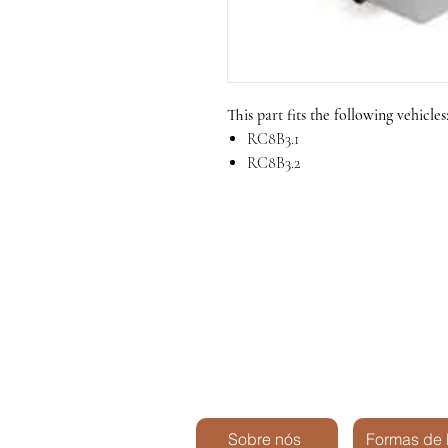
This part fits the following vehicles
RC8B3.1
RC8B3.2
Sobre nós
Formas de