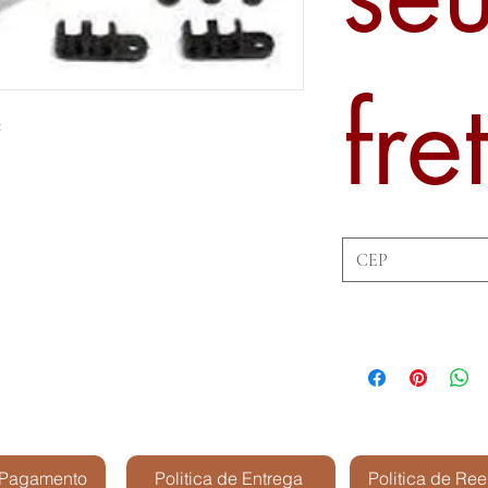
fre
:
 Pagamento
Politica de Entrega
Politica de Re