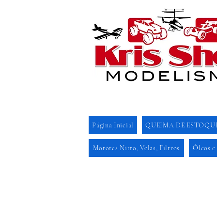
Página Inicial
QUEIMA DE ESTOQU
Motores Nitro, Velas, Filtros
Óleos e