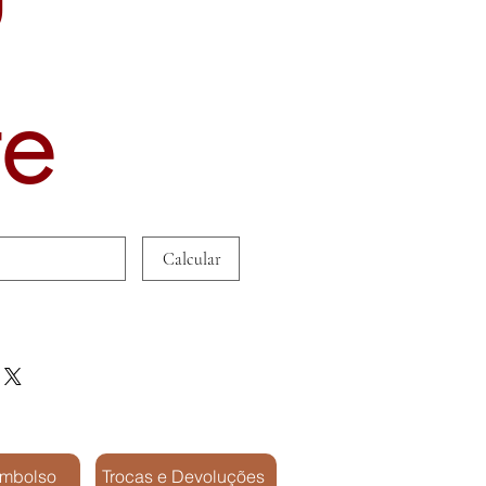
te
Calcular
embolso
Trocas e Devoluções