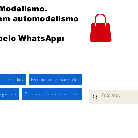
 Modelismo.
 em automodelismo
pelo WhatsApp:
rico e Cabos
Ferramentas e Acessórios
regadores
Parafusos, Porcas e Arruelas