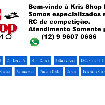
Bem-vindo à Kris Shop
Somos especializados
RC de competição.
Atendimento Somente 
(12) 9 9607 0686
E
Off-Road 1/8
Mini-Z, 1/28
Bolhas e Asas
ESC, Motor Elét
 Graxas
Rolamentos
Pneus e Rodas
Servos
Baterias e Car