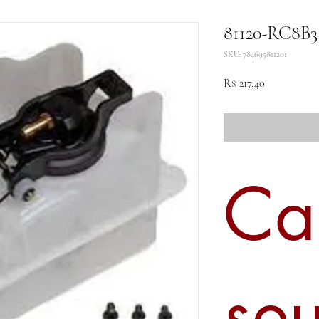
81120-RC8B3 
SKU: 784695811201
Preço
R$ 217,40
Ca
se