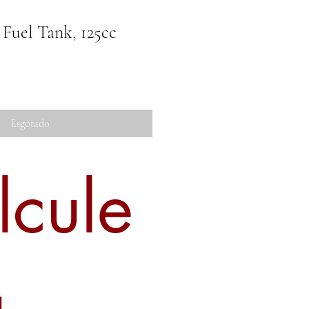
Fuel Tank, 125cc
Esgotado
lcule
u