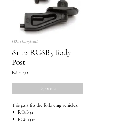
SKU: 784695811126
81112-RC8B3 Body
Post
Preço
R$ 42,90
Esgotado
This part fits the following vehicles:
RC8B3.1
RC8B3.1e