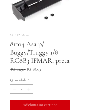
SKU: TAE-81104
81104 Asa p/
Buggy/Truggy 1/8
RC8B3 IFMAR, preta
Preço
Preço
 R$ 82,90 
R$ 58,03
normal
promocional
Quantidade
*
Adicionar ao carrinho