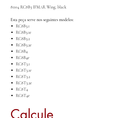
81104 RC8B3 IFMAR Wing, black
Esta peça serve nos seguintes modelos:
RC8B3.1
RC8B3.1e
RC8B3.2
RC8B3.2e
RC8B4
RC8B4e
RC8T3.1
RC8T3.1e
RC8T3.2
RC8T3.2e
RC8T4
RC8T4e
Calcule