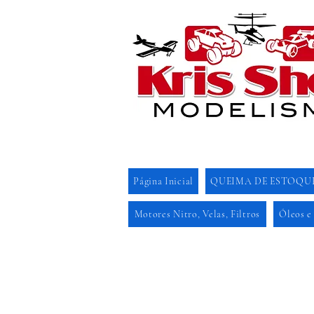
Página Inicial
QUEIMA DE ESTOQU
Motores Nitro, Velas, Filtros
Óleos e