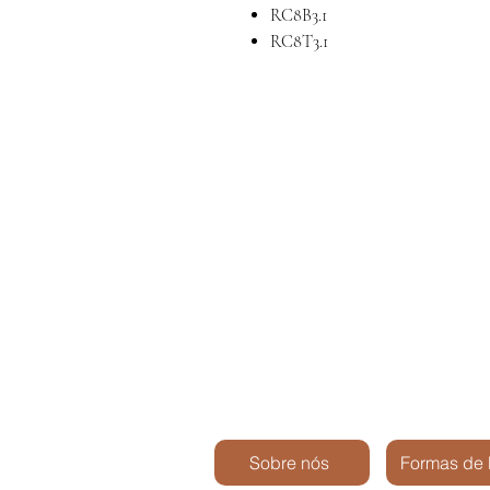
RC8B3.1
RC8T3.1
Sobre nós
Formas de