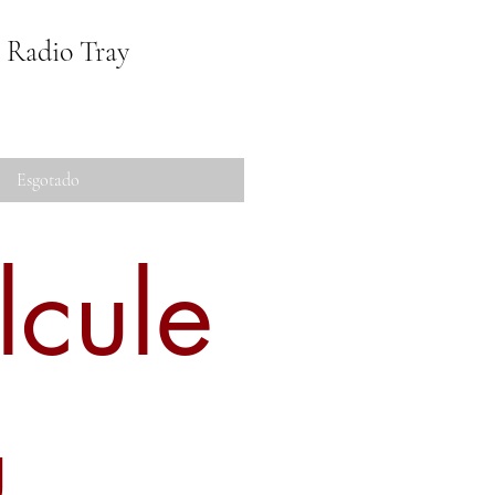
 Radio Tray
Esgotado
lcule
u