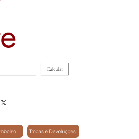
te
Calcular
embolso
Trocas e Devoluções