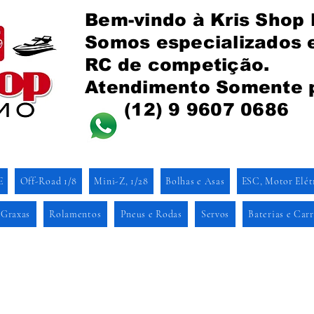
Bem-vindo à Kris Shop
Somos especializados
RC de competição.
Atendimento Somente 
(12) 9 9607 0686
E
Off-Road 1/8
Mini-Z, 1/28
Bolhas e Asas
ESC, Motor Elét
 Graxas
Rolamentos
Pneus e Rodas
Servos
Baterias e Car