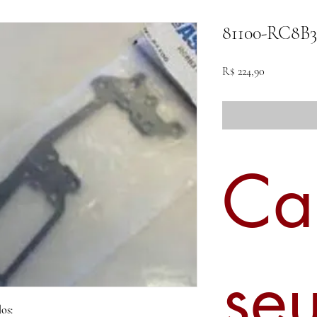
81100-RC8B3
Preço
R$ 224,90
Ca
se
os: