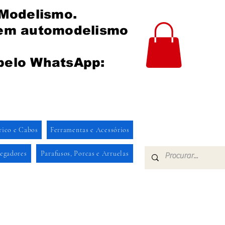
 Modelismo.
 em automodelismo
pelo WhatsApp:
rico e Cabos
Ferramentas e Acessórios
regadores
Parafusos, Porcas e Arruelas