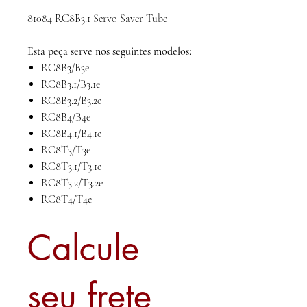
81084 RC8B3.1 Servo Saver Tube
Esta peça serve nos seguintes modelos:
RC8B3/B3e
RC8B3.1/B3.1e
RC8B3.2/B3.2e
RC8B4/B4e
RC8B4.1/B4.1e
RC8T3/T3e
RC8T3.1/T3.1e
RC8T3.2/T3.2e
RC8T4/T4e
Calcule
seu frete