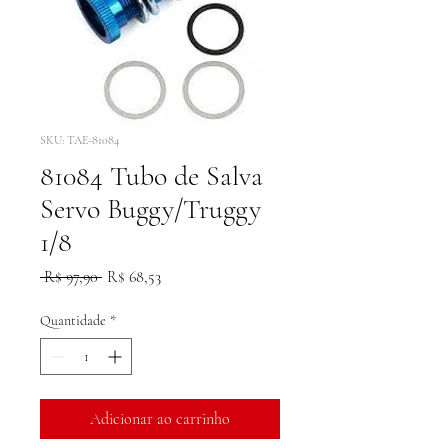
SKU: TAE-81084
81084 Tubo de Salva
Servo Buggy/Truggy
1/8
Preço
Preço
 R$ 97,90 
R$ 68,53
normal
promocional
Quantidade
*
Adicionar ao carrinho