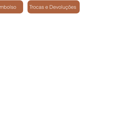
embolso
Trocas e Devoluções
pos / SP