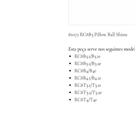
81072 RC8B3 Pillow Ball Shims
Esta peça serve nos seguintes model
RC8B3.1/B3.1e
RC8B3.2/B3.2e
RC8B4/B4e
RC8B4.1/B4.1e
RC8T3.1/T3.1e
RC8T3.2/T3.2e
RC8T4/T4e