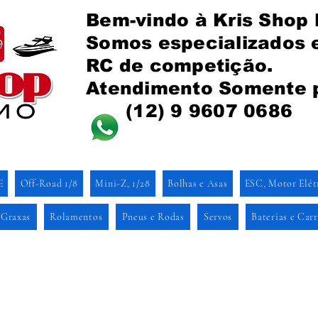
Bem-vindo à Kris Shop
Somos especializados
RC de competição.
Atendimento Somente 
(12) 9 9607 0686
E
Off-Road 1/8
Mini-Z, 1/28
Bolhas e Asas
ESC, Motor Elét
 Graxas
Rolamentos
Pneus e Rodas
Servos
Baterias e Car