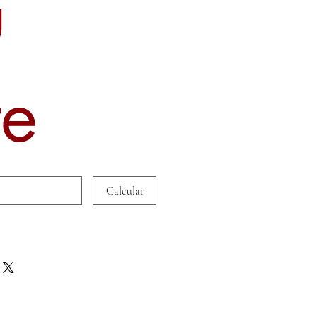
u
te
Calcular