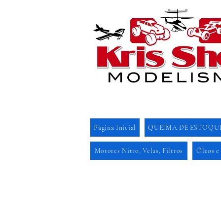
Página Inicial
QUEIMA DE ESTOQU
Motores Nitro, Velas, Filtros
Óleos e