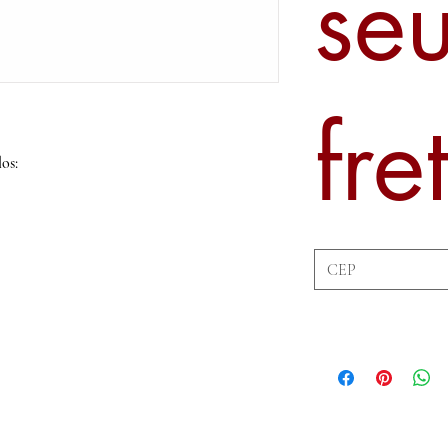
se
fre
os: