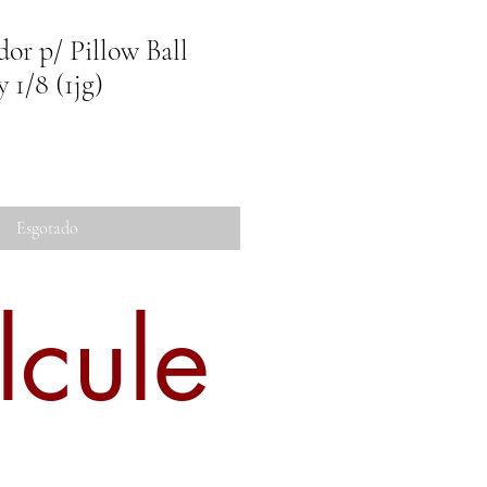
or p/ Pillow Ball
 1/8 (1jg)
Esgotado
lcule