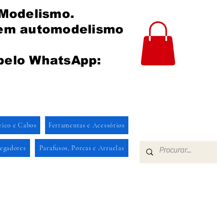
 Modelismo.
 em automodelismo
pelo WhatsApp:
rico e Cabos
Ferramentas e Acessórios
regadores
Parafusos, Porcas e Arruelas