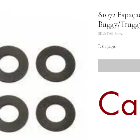
81072 Espaçad
Buggy/Truggy
SKU: TAE-81072
Preço
R$ 134,90
Ca