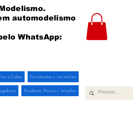
 Modelismo.
 em automodelismo
pelo WhatsApp:
rico e Cabos
Ferramentas e Acessórios
regadores
Parafusos, Porcas e Arruelas