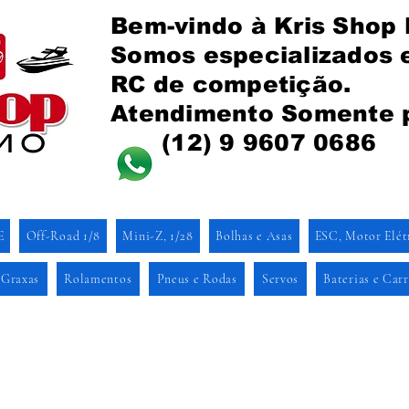
Bem-vindo à Kris Shop
Somos especializados
RC de competição.
Atendimento Somente 
(12) 9 9607 0686
E
Off-Road 1/8
Mini-Z, 1/28
Bolhas e Asas
ESC, Motor Elét
 Graxas
Rolamentos
Pneus e Rodas
Servos
Baterias e Car