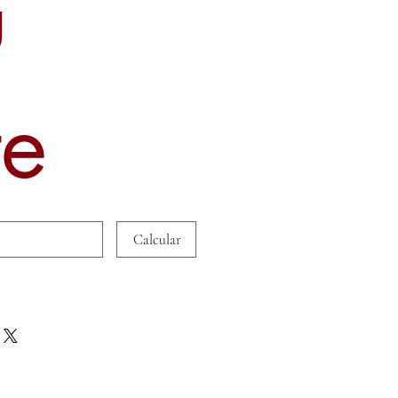
u
te
Calcular