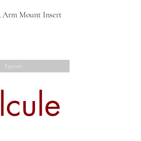
 Arm Mount Insert
Esgotado
lcule