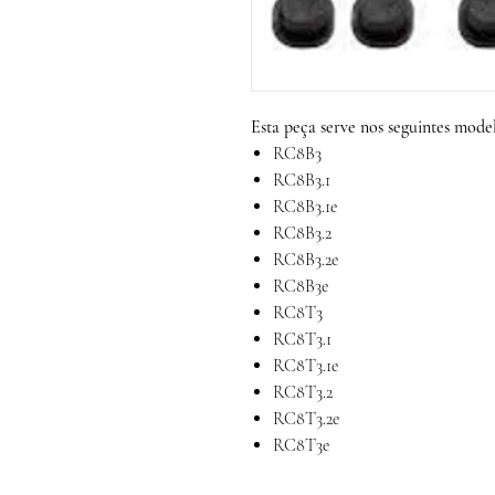
Esta peça serve nos seguintes model
RC8B3
RC8B3.1
RC8B3.1e
RC8B3.2
RC8B3.2e
RC8B3e
RC8T3
RC8T3.1
RC8T3.1e
RC8T3.2
RC8T3.2e
RC8T3e