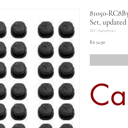
81050-RC8B3
Set, updated
SKU: 784695810501
Preço
R$ 52,90
Ca