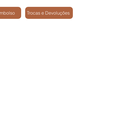
embolso
Trocas e Devoluções
pos / SP