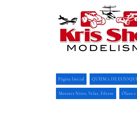
Página Inicial
QUEIMA DE ESTOQU
Motores Nitro, Velas, Filtros
Óleos e