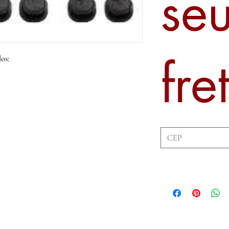
se
fre
os: