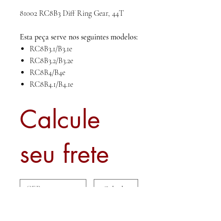
81002 RC8B3 Diff Ring Gear, 44T
Esta peça serve nos seguintes modelos:
RC8B3.1/B3.1e
RC8B3.2/B3.2e
RC8B4/B4e
RC8B4.1/B4.1e
Calcule
seu frete
Calcular