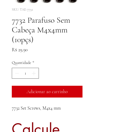
SKU: TAE-7732
7732 Parafuso Sem
Cabeça M4x4mm
(10pçs)
Preço
R$ 29,90
Quantidade
*
Adicionar ao carrinho
7732 Set Screws, M4x4 mm
Calcule