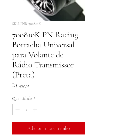
SKU: PNR-700810K
700810K PN Racing
Borracha Universal
para Volante de
Rádio Transmissor
(Preta)
Preço
R$ 49,90
Quantidade
*
Adicionar ao carrinho