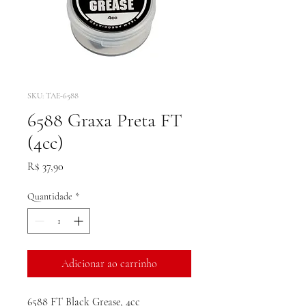
SKU: TAE-6588
6588 Graxa Preta FT
(4cc)
Preço
R$ 37,90
Quantidade
*
Adicionar ao carrinho
6588 FT Black Grease, 4cc