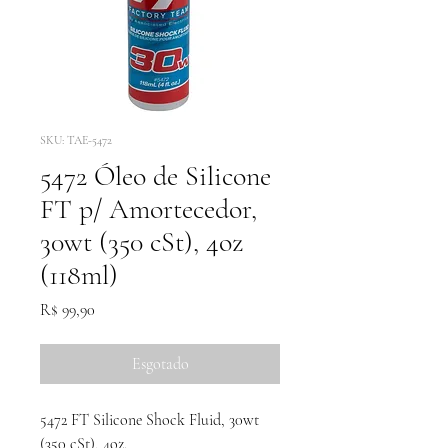
SKU: TAE-5472
5472 Óleo de Silicone
FT p/ Amortecedor,
30wt (350 cSt), 4oz
(118ml)
Preço
R$ 99,90
Esgotado
5472 FT Silicone Shock Fluid, 30wt
(350 cSt), 4oz.