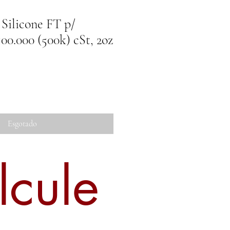
 Silicone FT p/
500.000 (500k) cSt, 2oz
Esgotado
lcule