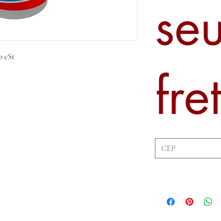
se
0 cSt
fre