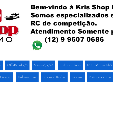
Bem-vindo à Kris Shop
Somos especializados
RC de competição.
Atendimento Somente 
(12) 9 9607 0686
E
Off-Road 1/8
Mini-Z, 1/28
Bolhas e Asas
ESC, Motor Elét
 Graxas
Rolamentos
Pneus e Rodas
Servos
Baterias e Car