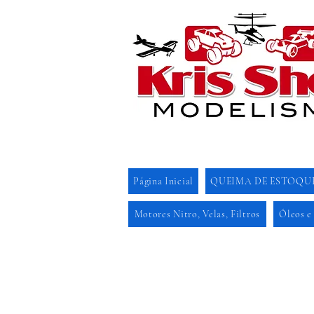
Página Inicial
QUEIMA DE ESTOQU
Motores Nitro, Velas, Filtros
Óleos e