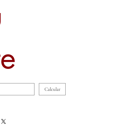
u
te
Calcular