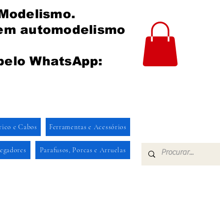
 Modelismo.
 em automodelismo
pelo WhatsApp:
rico e Cabos
Ferramentas e Acessórios
regadores
Parafusos, Porcas e Arruelas