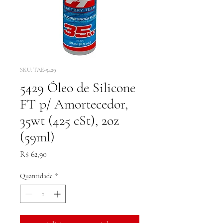
SKU: TAE-5429
5429 Óleo de Silicone
FT p/ Amortecedor,
35wt (425 cSt), 2oz
(59ml)
Preço
R$ 62,90
Quantidade
*