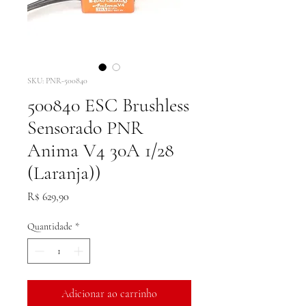
SKU: PNR-500840
500840 ESC Brushless
Sensorado PNR
Anima V4 30A 1/28
(Laranja))
Preço
R$ 629,90
Quantidade
*
Adicionar ao carrinho