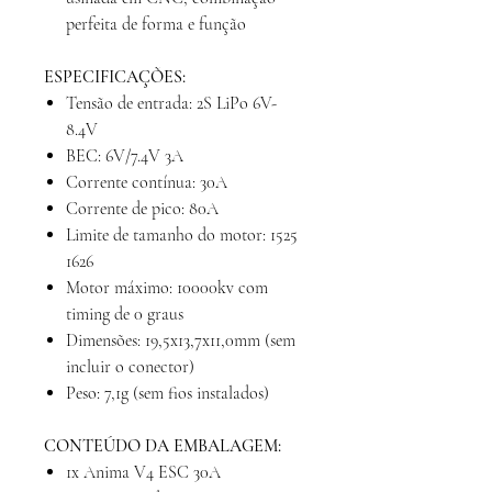
perfeita de forma e função
ESPECIFICAÇÕES:
Tensão de entrada: 2S LiPo 6V-
8.4V
BEC: 6V/7.4V 3A
Corrente contínua: 30A
Corrente de pico: 80A
Limite de tamanho do motor: 1525
1626
Motor máximo: 10000kv com
timing de 0 graus
Dimensões: 19,5x13,7x11,0mm (sem
incluir o conector)
Peso: 7,1g (sem fios instalados)
CONTEÚDO DA EMBALAGEM:
1x Anima V4 ESC 30A