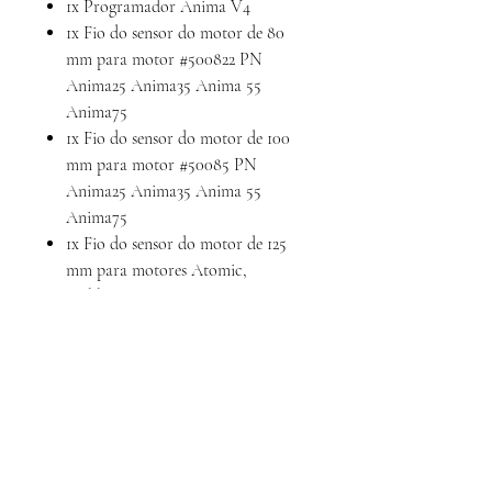
1x Programador Anima V4
1x Fio do sensor do motor de 80
mm para motor #500822 PN
Anima25 Anima35 Anima 55
Anima75
1x Fio do sensor do motor de 100
mm para motor #50085 PN
Anima25 Anima35 Anima 55
Anima75
1x Fio do sensor do motor de 125
mm para motores Atomic,
Hobbywing e MWX
1x Conector de fio ESC para
receptor #500826
1x Conector fêmea JST2.0 para
bateria LiPo 2S
Calcule