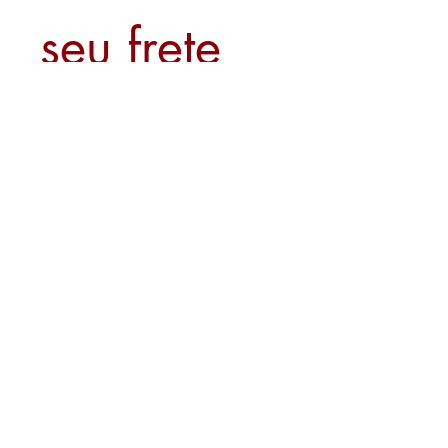
seu frete
Calcular
Sobre nós
Contato
Formas de Pagamento
Politica de Entrega