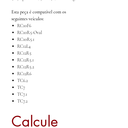
Esta peça é compatível com os
seguintes veículos:
RC10F6
RC10R5-Oval
RC10R5.1
RC12L4
RC12R5
RC12R5.1
RC12R5.2
RC12R6
TC6.2
TC7
TC7.1
TC7.2
Calcule