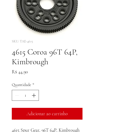
SKU: TAE-4615
4615 Coroa 96T 64P,
Kimbrough
Preço
R$ 44,90
Quantidade
*
Adicionar ao carrinho
4615 Spur Gear, 96T 64P, Kimbrough