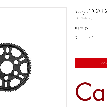
32072 TC8 C
SKU: TAE-32072
Preço
R$ 52,90
Quantidade
*
Adi
Ca