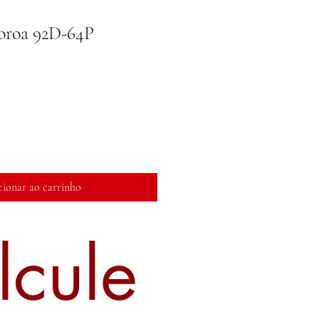
oroa 92D-64P
cionar ao carrinho
lcule