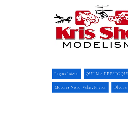
Página Inicial
QUEIMA DE ESTOQU
Motores Nitro, Velas, Filtros
Óleos e