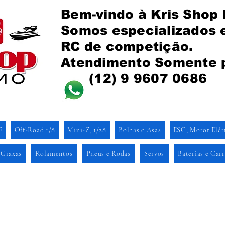
Bem-vindo à Kris Shop
Somos especializados
RC de competição.
Atendimento Somente 
(12) 9 9607 0686
E
Off-Road 1/8
Mini-Z, 1/28
Bolhas e Asas
ESC, Motor Elét
 Graxas
Rolamentos
Pneus e Rodas
Servos
Baterias e Car