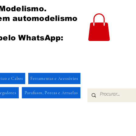
 Modelismo.
 em automodelismo
pelo WhatsApp:
rico e Cabos
Ferramentas e Acessórios
regadores
Parafusos, Porcas e Arruelas