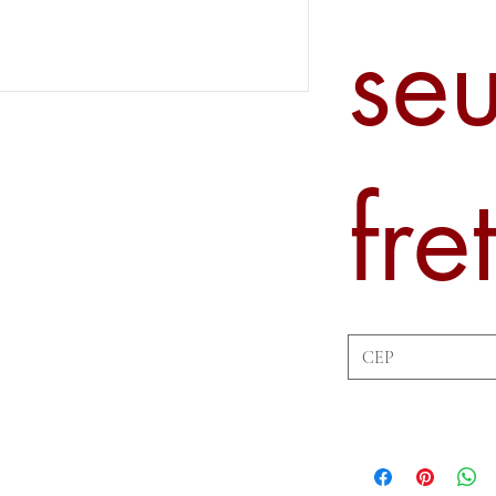
se
fre