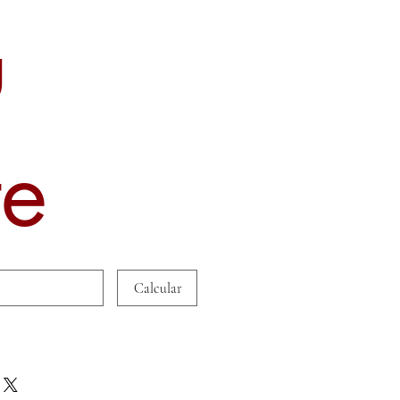
u
te
Calcular