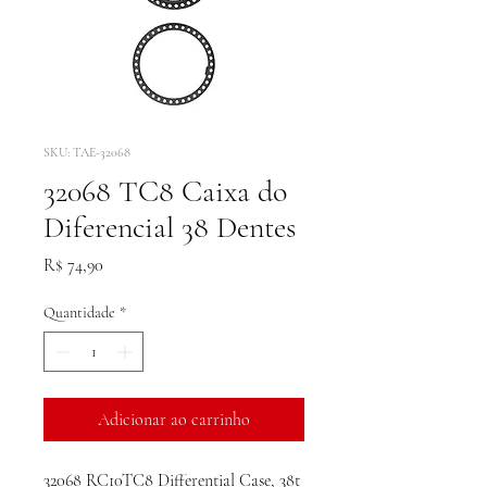
SKU: TAE-32068
32068 TC8 Caixa do
Diferencial 38 Dentes
Preço
R$ 74,90
Quantidade
*
Adicionar ao carrinho
32068 RC10TC8 Differential Case, 38t