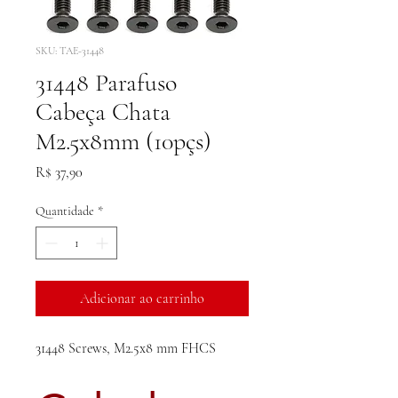
SKU: TAE-31448
31448 Parafuso
Cabeça Chata
M2.5x8mm (10pçs)
Preço
R$ 37,90
Quantidade
*
Adicionar ao carrinho
31448 Screws, M2.5x8 mm FHCS