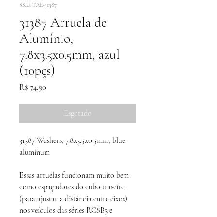
SKU: TAE-31387
31387 Arruela de
Alumínio,
7.8x3.5x0.5mm, azul
(10pçs)
Preço
R$ 74,90
Esgotado
31387 Washers, 7.8x3.5x0.5mm, blue
aluminum
Essas arruelas funcionam muito bem
como espaçadores do cubo traseiro
(para ajustar a distância entre eixos)
nos veículos das séries RC8B3 e