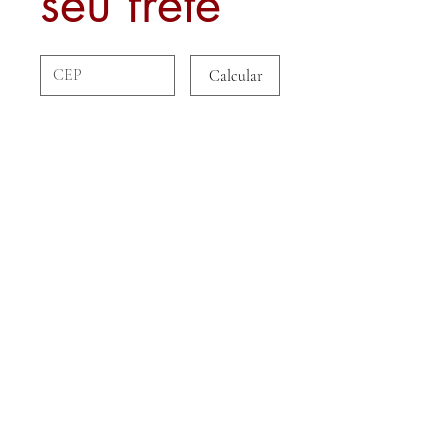
seu frete
Calcular
Sobre nós
Contato
Formas de Pagamento
Politica de Entrega
Trocas e Devoluções