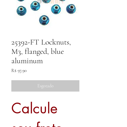
25392-FT Locknuts,
M3, flanged, blue
aluminum
Preço
R$ 97,90
Esgotado
Calcule