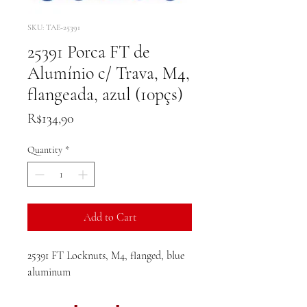
SKU: TAE-25391
25391 Porca FT de
Alumínio c/ Trava, M4,
flangeada, azul (10pçs)
Price
R$134,90
Quantity
*
Add to Cart
25391 FT Locknuts, M4, flanged, blue
aluminum