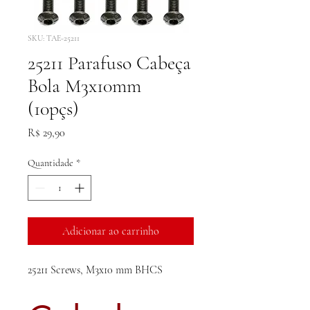
SKU: TAE-25211
25211 Parafuso Cabeça
Bola M3x10mm
(10pçs)
Preço
R$ 29,90
Quantidade
*
Adicionar ao carrinho
25211 Screws, M3x10 mm BHCS