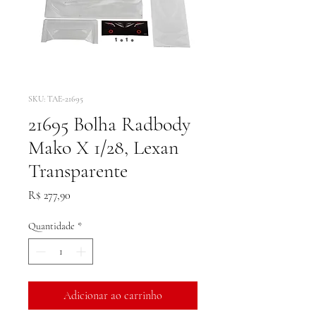
SKU: TAE-21695
21695 Bolha Radbody
Mako X 1/28, Lexan
Transparente
Preço
R$ 277,90
Quantidade
*
Adicionar ao carrinho