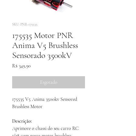
SKU: PNR-175535
175535 Motor PNR
Anima V5 Brushless
Sensorado 3500kV
Preço
R$ 349,90
Esgotado
175535 V5 Anima 3500kv Sensored
Brushless Motor
Descrição:
Aprimore o chassi do seu carro RC
1/28 com nosso motor brushless