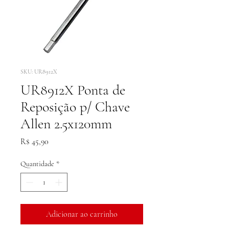
SKU: UR8912X
UR8912X Ponta de
Reposição p/ Chave
Allen 2.5x120mm
Preço
R$ 45,90
Quantidade
*
Adicionar ao carrinho