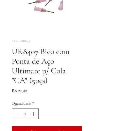
SKU: UR8407
UR8407 Bico com
Ponta de Aço
Ultimate p/ Cola
"CA" (5pçs)
Preço
R$ 22,90
Quantidade
*