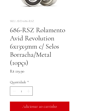
SKU: AVD-686-RSZ
686-RSZ Rolamento
Avid Revolution
6x13x5mm c/ Selos
Borracha/Metal
(10pçs)
Preço
R$ 119,90
Quantidade
*
Adicionar ao carrinho