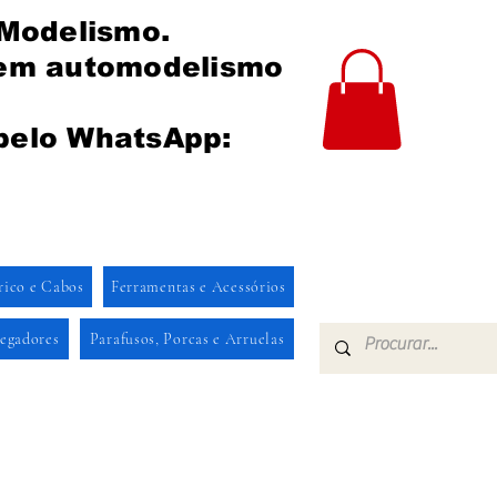
 Modelismo.
 em automodelismo
pelo WhatsApp:
rico e Cabos
Ferramentas e Acessórios
regadores
Parafusos, Porcas e Arruelas