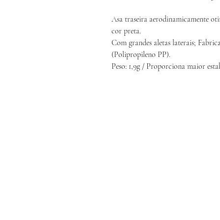
Asa traseira aerodinamicamente ot
cor preta.
Com grandes aletas laterais; Fabrica
(Polipropileno PP).
Peso: 1,9g / Proporciona maior estab