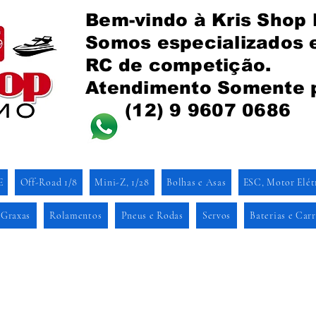
Bem-vindo à Kris Shop
Somos especializados
RC de competição.
Atendimento Somente 
(12) 9 9607 0686
E
Off-Road 1/8
Mini-Z, 1/28
Bolhas e Asas
ESC, Motor Elét
 Graxas
Rolamentos
Pneus e Rodas
Servos
Baterias e Car