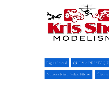
Página Inicial
QUEIMA DE ESTOQU
Motores Nitro, Velas, Filtros
Óleos e