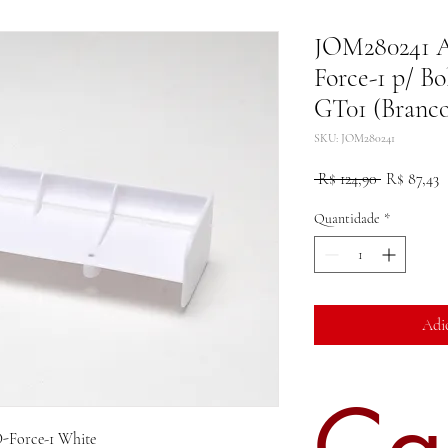
JOM280241 Ae
Force-1 p/ B
GT01 (Branco
SKU: JOM280241
Preço
P
 R$ 124,90 
R$ 87,43
normal
p
Quantidade
*
Adi
Ca
-Force-1 White