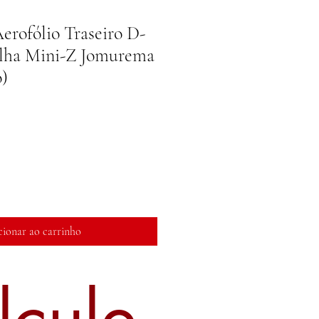
rofólio Traseiro D-
olha Mini-Z Jomurema
)
reço
romocional
cionar ao carrinho
lcule