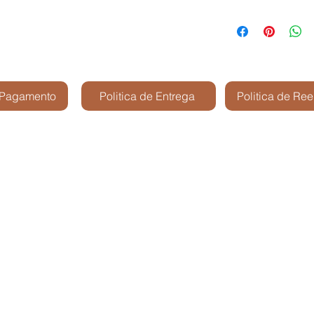
 Pagamento
Politica de Entrega
Politica de Re
Kris Shop Modelismo -
São José dos Cam