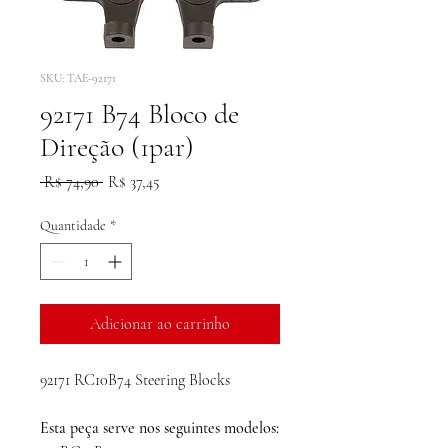
SKU: TAE-92171
92171 B74 Bloco de
Direção (1par)
Preço
Preço
 R$ 74,90 
R$ 37,45
normal
promocional
Quantidade
*
Adicionar ao carrinho
92171 RC10B74 Steering Blocks
Esta peça serve nos seguintes modelos: