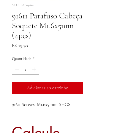
SKU: TAE-91611
91611 Parafuso Cabeça
Soquete M1.6x5mm
(4pçs)
Preço
R$ 29,90
Quantidade
*
Adicionar ao carrinho
91611 Screws, M1.6x5 mm SHCS
Calcule