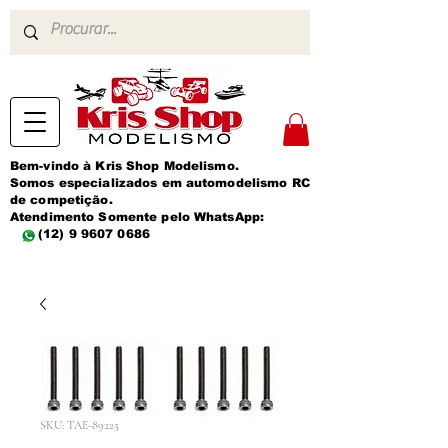
Bem-vindo à Kris Shop Modelismo.
Somos especializados em automodelismo RC
de competição.
Atendimento Somente pelo WhatsApp:
(12) 9 9607 0686
SKU: TAE-89225