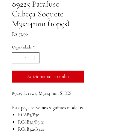
89225 Parafuso
Cabeça Soquete
M3x24mm (10pçs)
Preço
R$ 37,90
Quantidade
*
Adicionar ao carrinho
89225 Screws, M3x24 mm SHCS
Esta peça serve nos seguintes modelos:
RC8B3/B3e
RC8B3.1/B3.1e
RC8B3.2/B3.2e