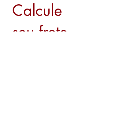
Calcule
seu frete
Calcular
Sobre nós
Contato
Formas de Pagamento