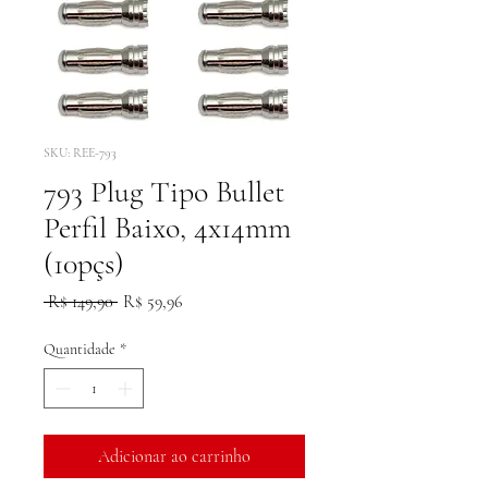
SKU: REE-793
793 Plug Tipo Bullet
Perfil Baixo, 4x14mm
(10pçs)
Preço
Preço
 R$ 149,90 
R$ 59,96
normal
promocional
Quantidade
*
Adicionar ao carrinho