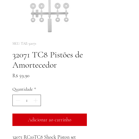
SKU: TAE-32071
32071 TC8 Pistões de
Amortecedor
Preço
R$ 59,90
Quantidade
*
Adicionar ao carrinho
32071 RC10TC8 Shock Piston set