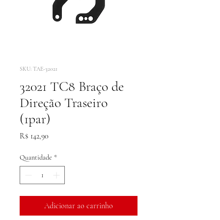
SKU: TAE-32021
32021 TC8 Braço de
Direção Traseiro
(1par)
Preço
R$ 142,90
Quantidade
*
Adicionar ao carrinho