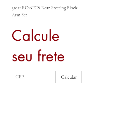
32021 RC10TC8 Rear Steering Block
Arm Set
Calcule
seu frete
Calcular
Sobre nós