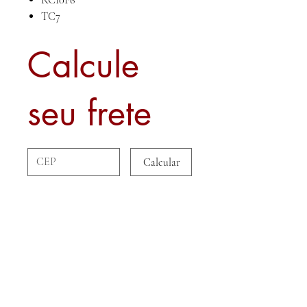
RC10F6
TC7
Calcule
seu frete
Calcular
Sobre nós
Contato