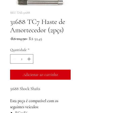
SKU: TAE-31688
31688 TC7 Haste de
Amortecedor (2pçs)
Preço
Preço
 R$ 104,90 
R$ 52,45
normal
promocional
Quantidade
*
Adicionar ao carrinho
31688 Shock Shafts
Esta peça é compatível com os
seguintes veículos: