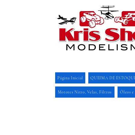
Página Inicial
QUEIMA DE ESTOQU
Motores Nitro, Velas, Filtros
Óleos e