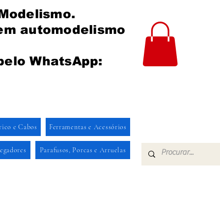
 Modelismo.
 em automodelismo
pelo WhatsApp:
rico e Cabos
Ferramentas e Acessórios
regadores
Parafusos, Porcas e Arruelas