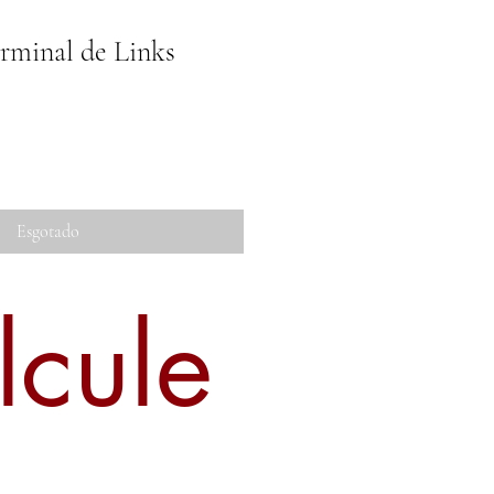
rminal de Links
Esgotado
lcule