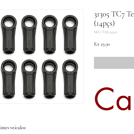
31305 TC7 Te
(14pçs)
SKU: TAE-31305
Preço
R$ 29,90
Ca
ntes veículos: