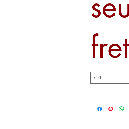
se
fre