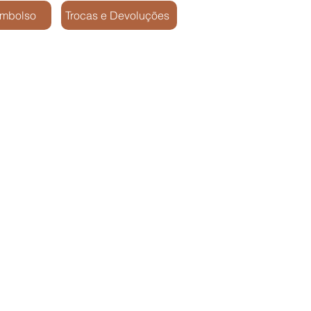
embolso
Trocas e Devoluções
pos / SP