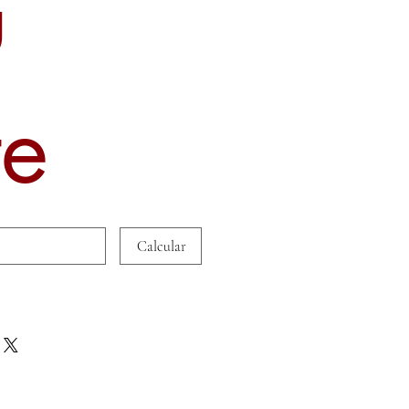
u
te
Calcular