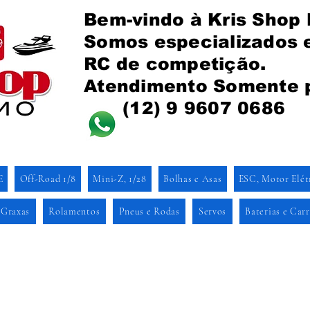
Bem-vindo à Kris Shop
Somos especializados
RC de competição.
Atendimento Somente 
(12) 9 9607 0686
E
Off-Road 1/8
Mini-Z, 1/28
Bolhas e Asas
ESC, Motor Elét
 Graxas
Rolamentos
Pneus e Rodas
Servos
Baterias e Car