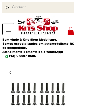
Bem-vindo à Kris Shop Modelismo.
Somos especializados em automodelismo RC
de competição.
Atendimento Somente pelo WhatsApp:
(12) 9 9607 0686