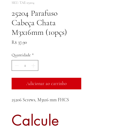
SKU: TAE-25204
25204 Parafuso
Cabeça Chata
M3x16mm (10pçs)
Preço
R$ 37,90
Quantidade
*
Adicionar ao carrinho
25206 Screws, M3x16 mm FHCS
Calcule